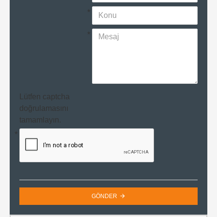
Lütfen captcha
doğrulamasını
tamamlayın.
GÖNDER