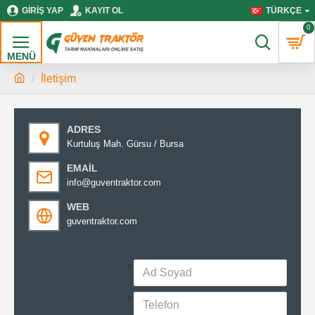
GIRIŞ YAP
KAYIT OL
TÜRKÇE
0
İletişim
ADRES
Kurtuluş Mah. Gürsu / Bursa
EMAIL
info@guventraktor.com
WEB
guventraktor.com