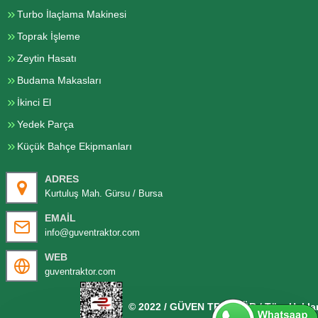
Turbo İlaçlama Makinesi
Toprak İşleme
Zeytin Hasatı
Budama Makasları
İkinci El
Yedek Parça
Küçük Bahçe Ekipmanları
ADRES
Kurtuluş Mah. Gürsu / Bursa
EMAIL
info@guventraktor.com
WEB
guventraktor.com
© 2022 / GÜVEN TRAKTÖR / Tüm Hakları