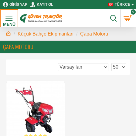
GIRIŞ YAP
KAYIT OL
TÜRKÇE
0
Küçük Bahçe Ekipmanları
Çapa Motoru
ÇAPA MOTORU