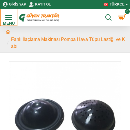
GIRIŞ YAP
KAYIT OL
TÜRKÇE
0
Fanlı İlaçlama Makinası Pompa Hava Tüpü Lastiği ve K
abı