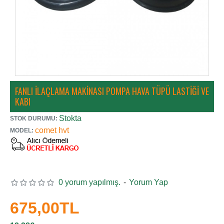
FANLI İLAÇLAMA MAKINASI POMPA HAVA TÜPÜ LASTIĞI VE
KABI
Stokta
STOK DURUMU:
comet hvt
MODEL:
0 yorum yapılmış.
-
Yorum Yap
675,00TL