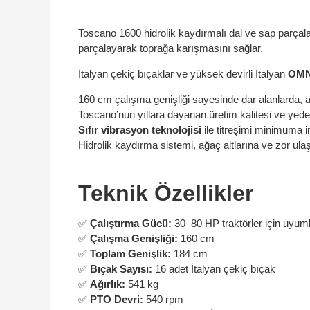
Toscano 1600 hidrolik kaydırmalı dal ve sap parçala
parçalayarak toprağa karışmasını sağlar.
İtalyan çekiç bıçaklar ve yüksek devirli İtalyan
OMN
160 cm çalışma genişliği sayesinde dar alanlarda, a
Toscano’nun yıllara dayanan üretim kalitesi ve yede
Sıfır vibrasyon teknolojisi
ile titreşimi minimuma i
Hidrolik kaydırma sistemi, ağaç altlarına ve zor ulaş
Teknik Özellikler
✅
Çalıştırma Gücü:
30–80 HP traktörler için uyum
✅
Çalışma Genişliği:
160 cm
✅
Toplam Genişlik:
184 cm
✅
Bıçak Sayısı:
16 adet İtalyan çekiç bıçak
✅
Ağırlık:
541 kg
✅
PTO Devri:
540 rpm