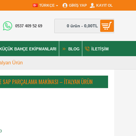
TÜRKÇE
GIRIŞ YAP
KAYIT OL
0 ürün - 0,00TL
0537 409 52 69
KÜÇÜK BAHÇE EKIPMANLARI
BLOG
İLETIŞIM
talyan Ürün
E SAP PARÇALAMA MAKINASI – İTALYAN ÜRÜN
p