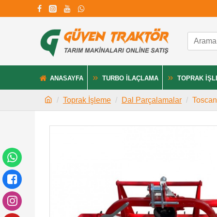
ANASAYFA
TURBO İLAÇLAMA
TOPRAK İŞ
Toprak İşleme
Dal Parçalamalar
Toscan