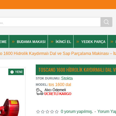
LEME
BUDAMA MAKASI
İKINCI EL
YEDEK PARÇA
o 1600 Hidrolik Kaydırmalı Dal ve Sap Parçalama Makinası – İ
TOSCANO 1600 HIDROLIK KAYDIRMALI DAL V
YENI
Stokta
STOK DURUMU:
tos 1600 dal
MODEL:
0 yorum yapılmış.
-
Yorum Ya