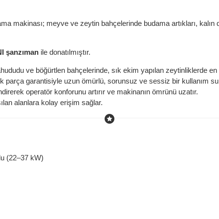
ma makinası; meyve ve zeytin bahçelerinde budama artıkları, kalın dal
I şanzıman
ile donatılmıştır.
hududu ve böğürtlen bahçelerinde, sık ekim yapılan zeytinliklerde en
k parça garantisiyle uzun ömürlü, sorunsuz ve sessiz bir kullanım su
ndirerek operatör konforunu artırır ve makinanın ömrünü uzatır.
ılan alanlara kolay erişim sağlar.
lu (22–37 kW)