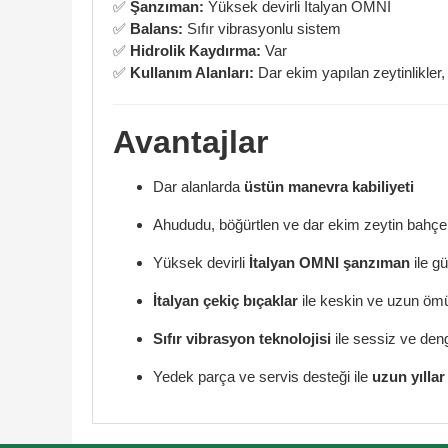
✅
Şanzıman:
Yüksek devirli İtalyan OMNI
✅
Balans:
Sıfır vibrasyonlu sistem
✅
Hidrolik Kaydırma:
Var
✅
Kullanım Alanları:
Dar ekim yapılan zeytinlikler,
Avantajlar
Dar alanlarda
üstün manevra kabiliyeti
Ahududu, böğürtlen ve dar ekim zeytin bahçe
Yüksek devirli
İtalyan OMNI şanzıman
ile g
İtalyan çekiç bıçaklar
ile keskin ve uzun öm
Sıfır vibrasyon teknolojisi
ile sessiz ve deng
Yedek parça ve servis desteği ile
uzun yılla