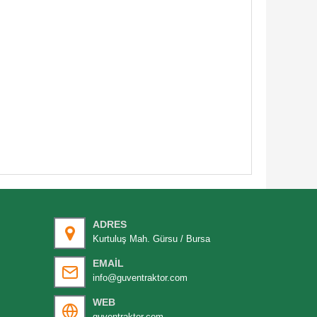
ADRES
Kurtuluş Mah. Gürsu / Bursa
EMAIL
info@guventraktor.com
WEB
guventraktor.com