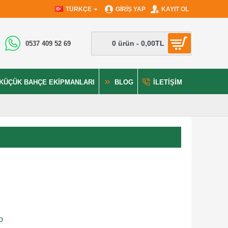
TÜRKÇE
GIRIŞ YAP
KAYIT OL
0 ürün - 0,00TL
0537 409 52 69
KÜÇÜK BAHÇE EKIPMANLARI
BLOG
İLETIŞIM
p