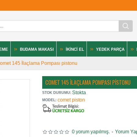
LEME
BUDAMA MAKASI
İKINCI EL
YEDEK PARÇA
omet 145 İlaçlama Pompası pistonu
COMET 145 İLAÇLAMA POMPASI PISTONU
Stokta
STOK DURUMU:
comet piston
MODEL:
0 yorum yapılmış.
-
Yorum Ya