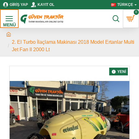
GIRIŞ YAP
KAYIT OL
TÜRKÇE
0
2. El Turbo İlaçlama Makinası 2018 Model Ertanlar Multi
Jet Fan II 2000 Lt
YENI