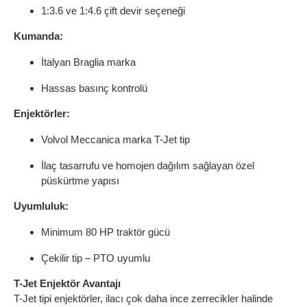
1:3.6 ve 1:4.6 çift devir seçeneği
Kumanda:
İtalyan Braglia marka
Hassas basınç kontrolü
Enjektörler:
Volvol Meccanica marka T-Jet tip
İlaç tasarrufu ve homojen dağılım sağlayan özel
püskürtme yapısı
Uyumluluk:
Minimum 80 HP traktör gücü
Çekilir tip – PTO uyumlu
T-Jet Enjektör Avantajı
T-Jet tipi enjektörler, ilacı çok daha ince zerrecikler halinde