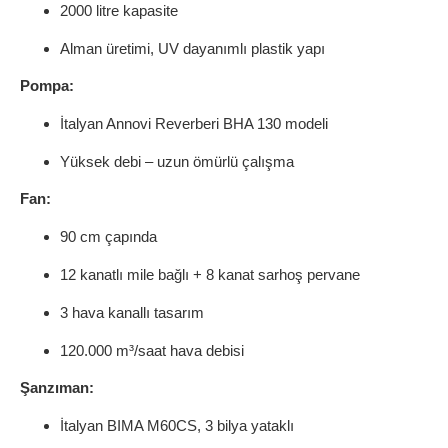
2000 litre kapasite
Alman üretimi, UV dayanımlı plastik yapı
Pompa:
İtalyan Annovi Reverberi BHA 130 modeli
Yüksek debi – uzun ömürlü çalışma
Fan:
90 cm çapında
12 kanatlı mile bağlı + 8 kanat sarhoş pervane
3 hava kanallı tasarım
120.000 m³/saat hava debisi
Şanzıman:
İtalyan BIMA M60CS, 3 bilya yataklı