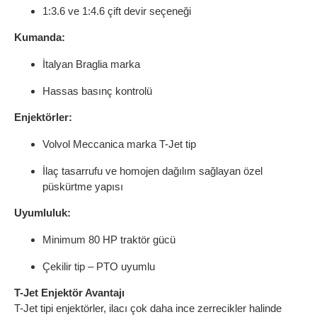
1:3.6 ve 1:4.6 çift devir seçeneği
Kumanda:
İtalyan Braglia marka
Hassas basınç kontrolü
Enjektörler:
Volvol Meccanica marka T-Jet tip
İlaç tasarrufu ve homojen dağılım sağlayan özel
püskürtme yapısı
Uyumluluk:
Minimum 80 HP traktör gücü
Çekilir tip – PTO uyumlu
T-Jet Enjektör Avantajı
T-Jet tipi enjektörler, ilacı çok daha ince zerrecikler halinde