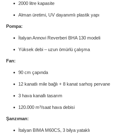
2000 litre kapasite
Alman üretimi, UV dayanımlı plastik yapı
Pompa:
İtalyan Annovi Reverberi BHA 130 modeli
Yüksek debi – uzun ömürlü çalışma
Fan:
90 cm çapında
12 kanatlı mile bağlı + 8 kanat sarhoş pervane
3 hava kanallı tasarım
120.000 m³/saat hava debisi
Şanzıman:
İtalyan BIMA M60CS, 3 bilya yataklı