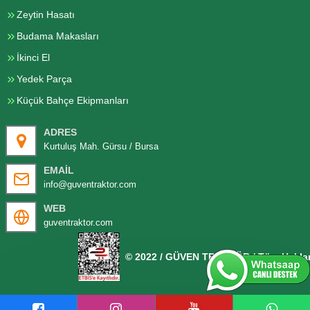
Zeytin Hasatı
Budama Makasları
İkinci El
Yedek Parça
Küçük Bahçe Ekipmanları
ADRES
Kurtuluş Mah. Gürsu / Bursa
EMAIL
info@guventraktor.com
WEB
guventraktor.com
© 2022 / GÜVEN TRAKTÖR / Tüm Hakları