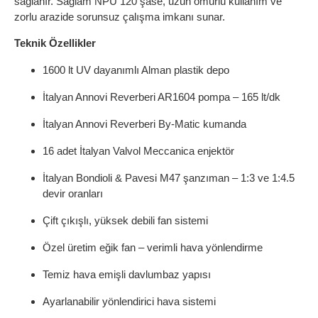
sağlanır. Sağlam NPU 120 şase, uzun ömürlü kullanım ve
zorlu arazide sorunsuz çalışma imkanı sunar.
Teknik Özellikler
1600 lt UV dayanımlı Alman plastik depo
İtalyan Annovi Reverberi AR1604 pompa – 165 lt/dk
İtalyan Annovi Reverberi By-Matic kumanda
16 adet İtalyan Valvol Meccanica enjektör
İtalyan Bondioli & Pavesi M47 şanzıman – 1:3 ve 1:4.5
devir oranları
Çift çıkışlı, yüksek debili fan sistemi
Özel üretim eğik fan – verimli hava yönlendirme
Temiz hava emişli davlumbaz yapısı
Ayarlanabilir yönlendirici hava sistemi