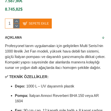
7.587,90€
8.745,82$
SEPETE EKLE
AÇIKLAMA
Profesyonel tarım uygulamaları için geliştirilen Multi Serisi’nin
1000 litrelik Jet Fan modeli, yüksek hava debili fan sistemi,
güçlü İtalyan pompası ve dayanıklı şanzımanıyla dikkat çeker.
Kompakt yapısı sayesinde dar alanlarda manevra kolaylığı
sunar ve yoğun dallı ağaçlarda ilacı homojen şekilde dağıtır.
✅ TEKNİK ÖZELLİKLER:
Depo:
1000 L – UV dayanımlı plastik
Pompa:
İtalyan Annovi Reverberi BHA 150 veya AR
1604
Fan:
90 cm çap, 12 kanatlı mile bağlı + 8 kanat sarhoş