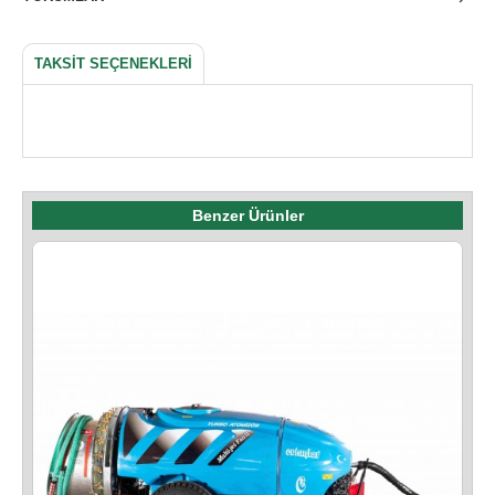
TAKSIT SEÇENEKLERI
Benzer Ürünler
I